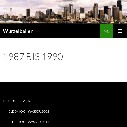
Zum
Inhalt
springen
Suchen
Wurzelballen
PRIMÄR
MENÜ
1987 BIS 1990
DRESDNER LAND
ELBE-HOCHWASSER 2002
ELBE-HOCHWASSER 2013