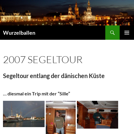
Zum
Inhalt
springen
Suchen
Wurzelballen
PRIMÄR
MENÜ
2007 SEGELTOUR
Segeltour entlang der dänischen Küste
… diesmal ein Trip mit der “Sille”