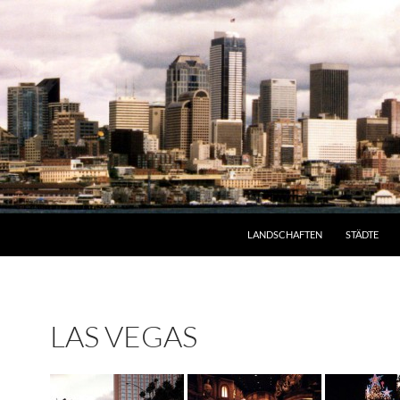
LANDSCHAFTEN
STÄDTE
LAS VEGAS