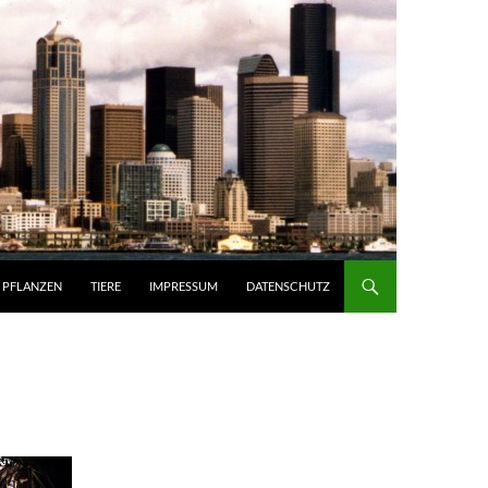
PFLANZEN
TIERE
IMPRESSUM
DATENSCHUTZ