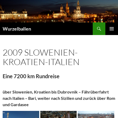
Zum
Inhalt
springen
Suchen
Wurzelballen
PRIMÄR
MENÜ
2009 SLOWENIEN-
KROATIEN-ITALIEN
Eine 7200 km Rundreise
über Slowenien, Kroatien bis Dubrovnik – Fährüberfahrt
nach Italien – Bari, weiter nach Sizilien und zurück über Rom
und Gardasee